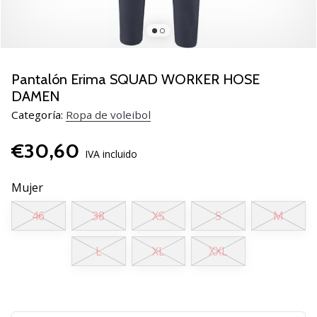
de
voleibol
Regalos
de
Navidad
Pantalón Erima SQUAD WORKER HOSE
para
DAMEN
jugadores
Categoría:
Ropa de voleibol
de
voleibol:
€30,60
¡Nuestros
IVA incluido
consejos
te
Mujer
ayudarán
a
46
38
XS
S
M
elegir
el
L
XL
XXL
regalo
perfecto!
Encuentra…