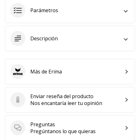
11. 8. 2022
Parámetros
•
2 min. de lectura
¡Conviértete
Descripción
en
embajador
Weplayvolleyball!
¿Te
Más de Erima
consideras
Erima
un
jugón?
¡Te
Enviar reseña del producto
queremos
Enviar reseña del producto
Nos encantaría leer tu opinión
en
nuestro
equipo!
Preguntas
Preguntas
Pregúntanos lo que quieras