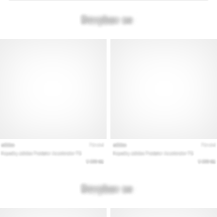
Mostrar
todos
los
artículos