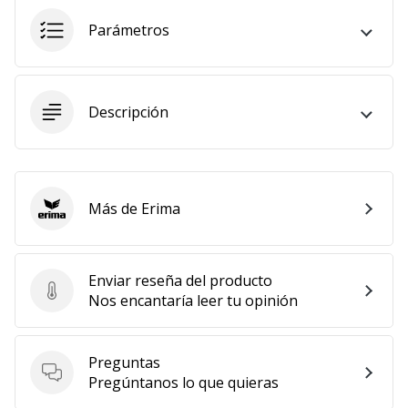
11. 8. 2022
Parámetros
•
2 min. de lectura
¡Conviértete
Descripción
en
embajador
Weplayvolleyball!
¿Te
Más de Erima
consideras
Erima
un
jugón?
¡Te
Enviar reseña del producto
queremos
Enviar reseña del producto
Nos encantaría leer tu opinión
en
nuestro
equipo!
Preguntas
Preguntas
Pregúntanos lo que quieras