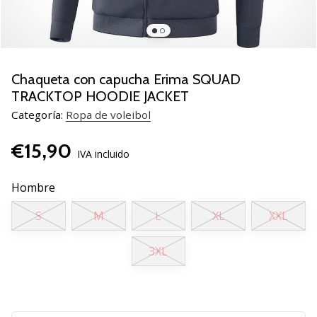
de
voleibol
Regalos
de
Navidad
Chaqueta con capucha Erima SQUAD
para
TRACKTOP HOODIE JACKET
jugadores
Categoría:
Ropa de voleibol
de
voleibol:
€15,90
¡Nuestros
IVA incluido
consejos
te
Hombre
ayudarán
a
S
M
L
XL
XXL
elegir
el
3XL
regalo
perfecto!
Encuentra…