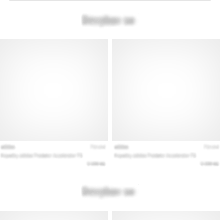
Mostrar
todos
los
artículos