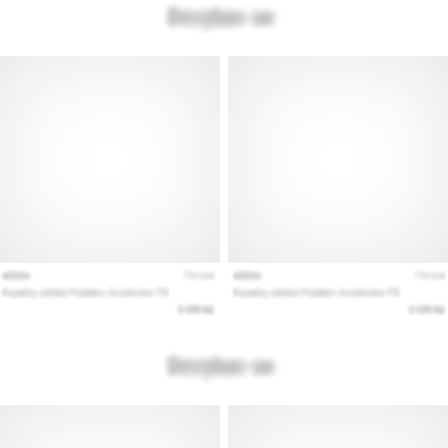
Mostrar
todos
los
artículos