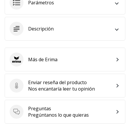
Parámetros
11. 8. 2022
•
2 min. de lectura
Descripción
¡Conviértete
en
embajador
Weplayvolleyball!
Más de Erima
¿Te
Erima
consideras
un
jugón?
Enviar reseña del producto
¡Te
Enviar reseña del producto
Nos encantaría leer tu opinión
queremos
en
nuestro
Preguntas
equipo!
Preguntas
Pregúntanos lo que quieras