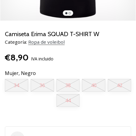
de
voleibol
Regalos
de
Navidad
Camiseta Erima SQUAD T-SHIRT W
para
Categoría:
Ropa de voleibol
jugadores
de
€8,90
voleibol:
IVA incluido
¡Nuestros
consejos
Mujer,
Negro
te
34
36
38
40
42
ayudarán
a
elegir
44
el
regalo
perfecto!
Encuentra…