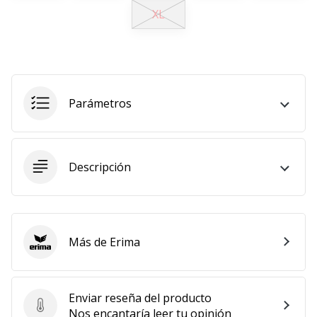
XL
11. 8. 2022
•
2 min. de lectura
¡Conviértete
en
Parámetros
embajador
Weplayvolleyball!
¿Te
consideras
Descripción
un
jugón?
¡Te
queremos
Más de Erima
en
Erima
nuestro
equipo!
Enviar reseña del producto
Enviar reseña del producto
Nos encantaría leer tu opinión