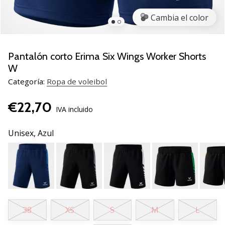
de
voleibol
Cambia el color
Regalos
de
Navidad
Pantalón corto Erima Six Wings Worker Shorts
para
W
jugadores
Categoría:
Ropa de voleibol
de
voleibol:
€22,70
¡Nuestros
IVA incluido
consejos
te
Unisex,
Azul
ayudarán
a
elegir
el
regalo
perfecto!
Encuentra…
38
XS
S
M
L