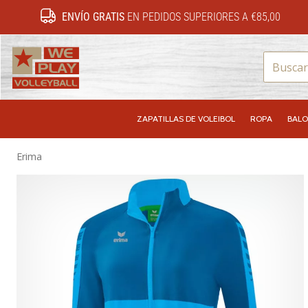
ENVÍO GRATIS
EN PEDIDOS SUPERIORES A €85,00
WePlayVolleyball.es
ZAPATILLAS DE VOLEIBOL
ROPA
BALO
Erima