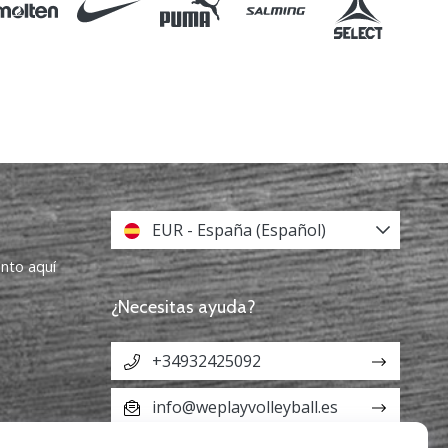
EUR - España (Español)
ento aquí
¿Necesitas ayuda?
+34932425092
info@weplayvolleyball.es