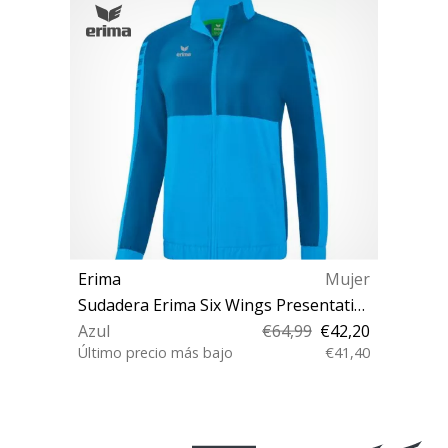
Erima
Mujer
Sudadera Erima Six Wings Presentation Jacket W
Azul
€64,99
€42,20
Último precio más bajo
€41,40
34 36 42