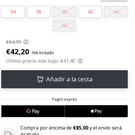
34
36
38
42
44
40
€64,99
€42,20
IVA incluido
Último precio más bajo:
€41,40
Añadir a la cesta
Compra por encima de
€85,00
y el envío será
gratuito