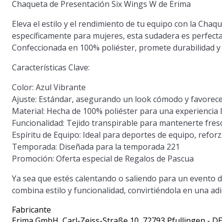
Chaqueta de Presentación Six Wings W de Erima
Eleva el estilo y el rendimiento de tu equipo con la Cha
específicamente para mujeres, esta sudadera es perfect
Confeccionada en 100% poliéster, promete durabilidad 
Características Clave:
Color:
Azul Vibrante
Ajuste:
Estándar, asegurando un look cómodo y favorec
Material:
Hecha de 100% poliéster para una experiencia l
Funcionalidad:
Tejido transpirable para mantenerte fresc
Espíritu de Equipo:
Ideal para deportes de equipo, reforza
Temporada:
Diseñada para la temporada 221
Promoción:
Oferta especial de Regalos de Pascua
Ya sea que estés calentando o saliendo para un evento 
combina estilo y funcionalidad, convirtiéndola en una adi
Fabricante
Erima GmbH
, Carl-Zeiss-Straße 10, 72793 Pfullingen - D