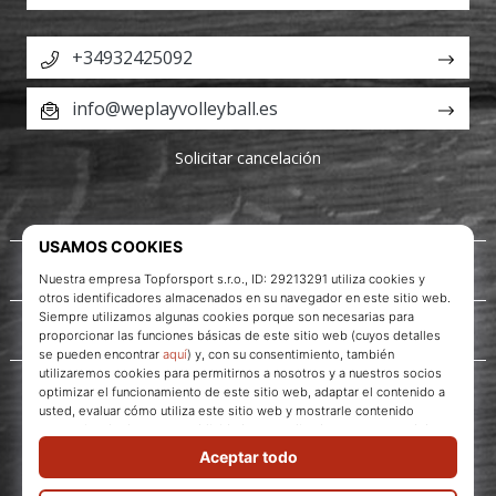
+34932425092
info@weplayvolleyball.es
Solicitar cancelación
Acerca de nosotros
Servicio al cliente
WePlayVolleyball.es