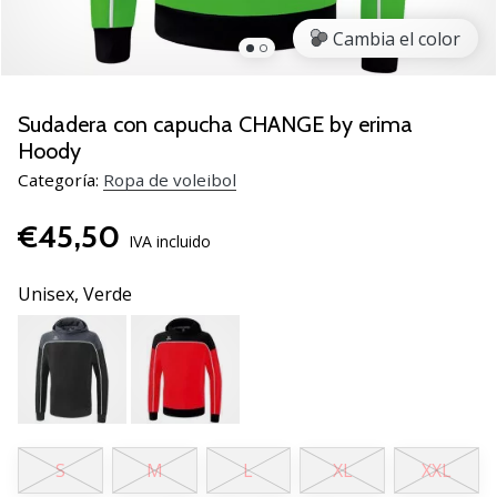
de
voleibol
Cambia el color
Regalos
de
Navidad
Sudadera con capucha CHANGE by erima
para
Hoody
jugadores
Categoría:
Ropa de voleibol
de
voleibol:
€45,50
¡Nuestros
IVA incluido
consejos
te
Unisex,
Verde
ayudarán
a
elegir
el
regalo
perfecto!
Encuentra…
S
M
L
XL
XXL