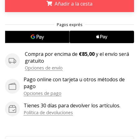
Añadir a la cesta
11. 8. 2022
•
.
.
.
2 min. de lectura
¡Conviértete
en
embajador
Compra por encima de
€85,00
y el envío será
Weplayvolleyball!
gratuito
¿Te
Opciones de envío
consideras
un
Pago online con tarjeta u otros métodos de
jugón?
pago
¡Te
Opciones de pago
queremos
Tienes 30 días para devolver los artículos.
en
Política de devoluciones
nuestro
equipo!