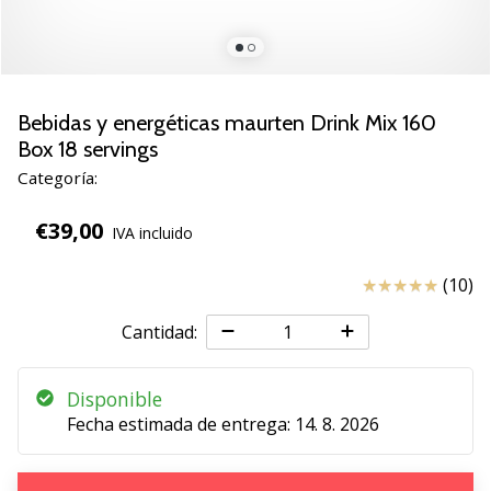
de
voleibol
Regalos
de
Navidad
Bebidas y energéticas maurten Drink Mix 160
para
Box 18 servings
jugadores
Categoría:
de
voleibol:
€39,00
IVA incluido
¡Nuestros
consejos
Reseña
(10)
te
ayudarán
Cantidad:
a
elegir
el
Disponible
regalo
Fecha estimada de entrega:
14. 8. 2026
perfecto!
Encuentra…