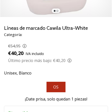
de
voleibol
Regalos
de
Navidad
Líneas de marcado Cawila Ultra-White
para
Categoría:
jugadores
de
€54,95
voleibol:
€40,20
IVA incluido
¡Nuestros
consejos
Último precio más bajo:
€40,20
te
ayudarán
Unisex,
Blanco
a
elegir
OS
el
regalo
perfecto!
¡Date prisa, solo quedan
1 piezas
!
Encuentra…