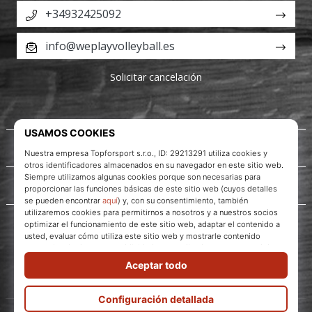
+34932425092
info@weplayvolleyball.es
Solicitar cancelación
Acerca de nosotros
Servicio al cliente
WePlayVolleyball.es