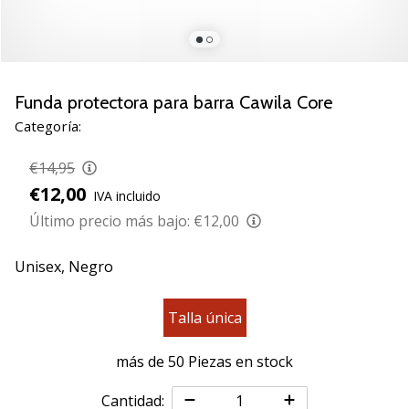
de
voleibol
Regalos
de
Navidad
Funda protectora para barra Cawila Core
para
Categoría:
jugadores
de
€14,95
voleibol:
€12,00
IVA incluido
¡Nuestros
consejos
Último precio más bajo:
€12,00
te
ayudarán
Unisex,
Negro
a
elegir
Talla única
el
regalo
perfecto!
más de 50 Piezas en stock
Encuentra…
Cantidad: