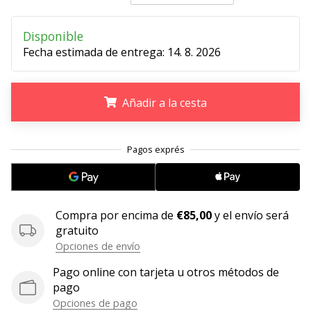
11. 8. 2022
Disponible
•
Fecha estimada de entrega:
14. 8. 2026
2 min. de lectura
¡Conviértete
en
Añadir a la cesta
embajador
Weplayvolleyball!
.
.
.
¿Te
consideras
un
jugón?
¡Te
Compra por encima de
€85,00
y el envío será
queremos
gratuito
en
Opciones de envío
nuestro
equipo!
Pago online con tarjeta u otros métodos de
pago
Opciones de pago