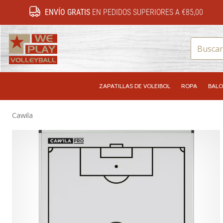
ENVÍO GRATIS
EN PEDIDOS SUPERIORES A €85,00
WePlayVolleyball.es
ZAPATILLAS DE VOLEIBOL
ROPA
BALO
Cawila