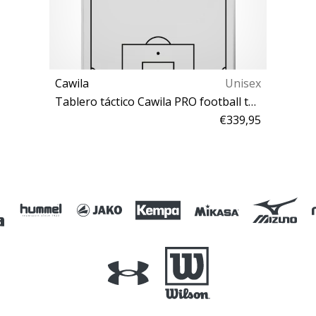
Cawila
Unisex
Tablero táctico Cawila PRO football tactical board TP3 75x100cm
€339,95
Talla única