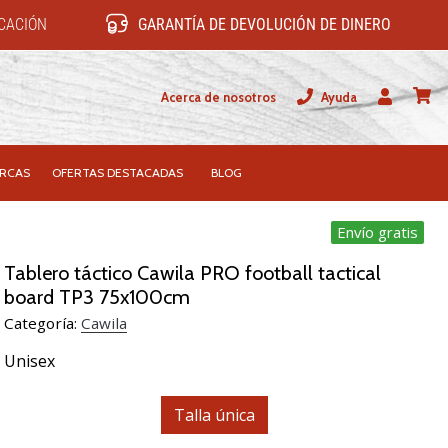
ICACIÓN
GARANTÍA DE DEVOLUCIÓN DE DINERO
Acerca de nosotros
Ayuda
Usuario
carrit
RCAS
OFERTAS DESTACADAS
BLOG
Envío gratis
Tablero táctico Cawila PRO football tactical
board TP3 75x100cm
Categoría:
Cawila
Unisex
Talla única