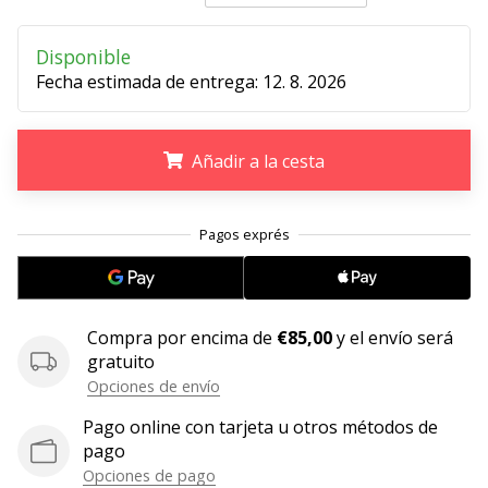
11. 8. 2022
Disponible
•
Fecha estimada de entrega:
12. 8. 2026
2 min. de lectura
¡Conviértete
en
Añadir a la cesta
embajador
Weplayvolleyball!
.
.
.
¿Te
consideras
un
jugón?
¡Te
Compra por encima de
€85,00
y el envío será
queremos
gratuito
en
Opciones de envío
nuestro
equipo!
Pago online con tarjeta u otros métodos de
pago
Opciones de pago