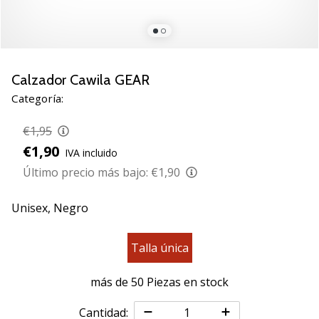
de
voleibol
Regalos
de
Navidad
Calzador Cawila GEAR
para
Categoría:
jugadores
de
€1,95
voleibol:
€1,90
IVA incluido
¡Nuestros
consejos
Último precio más bajo:
€1,90
te
ayudarán
Unisex,
Negro
a
elegir
Talla única
el
regalo
perfecto!
más de 50 Piezas en stock
Encuentra…
Cantidad: