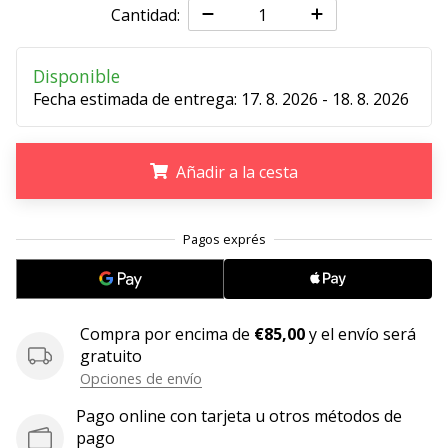
Cantidad:
11. 8. 2022
•
Disponible
2 min. de lectura
Fecha estimada de entrega:
17. 8. 2026 - 18. 8. 2026
¡Conviértete
en
embajador
Añadir a la cesta
Weplayvolleyball!
¿Te
.
.
.
consideras
un
jugón?
¡Te
queremos
Compra por encima de
€85,00
y el envío será
en
gratuito
nuestro
Opciones de envío
equipo!
Pago online con tarjeta u otros métodos de
pago