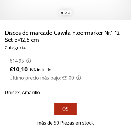
de
voleibol
Regalos
de
Navidad
Discos de marcado Cawila Floormarker Nr.1-12
para
Set d=12,5 cm
jugadores
Categoría:
de
voleibol:
€14,95
¡Nuestros
€10,10
consejos
IVA incluido
te
Último precio más bajo:
€9,00
ayudarán
a
Unisex,
Amarillo
elegir
el
regalo
OS
perfecto!
Encuentra…
más de 50 Piezas en stock