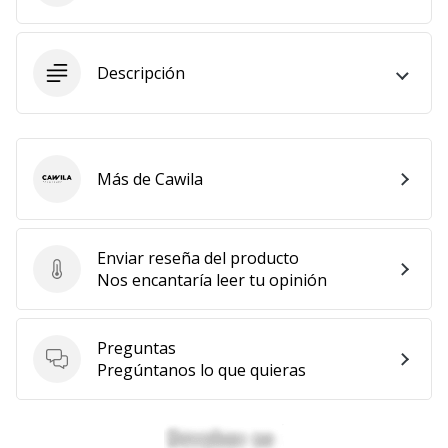
11. 8. 2022
•
Descripción
2 min. de lectura
¡Conviértete
en
embajador
Weplayvolleyball!
Más de Cawila
Cawila
¿Te
consideras
un
Enviar reseña del producto
jugón?
Enviar reseña del producto
Nos encantaría leer tu opinión
¡Te
queremos
en
Preguntas
nuestro
Preguntas
Pregúntanos lo que quieras
equipo!