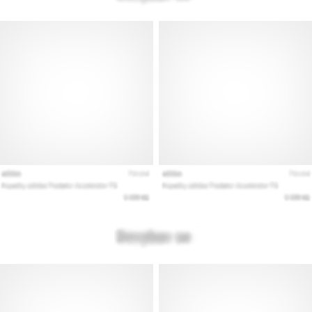
Mostrar
todos
los
artículos