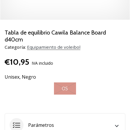
de
voleibol
Regalos
de
Navidad
Tabla de equilibrio Cawila Balance Board
para
d40cm
jugadores
Categoría:
Equipamiento de voleibol
de
voleibol:
€10,95
¡Nuestros
IVA incluido
consejos
te
Unisex,
Negro
ayudarán
a
OS
elegir
el
regalo
perfecto!
Encuentra…
Parámetros