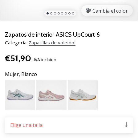
de
voleibol
Cambia el color
Regalos
de
Navidad
Zapatos de interior ASICS UpCourt 6
para
Categoría:
Zapatillas de voleibol
jugadores
de
€51,90
voleibol:
IVA incluido
¡Nuestros
consejos
Mujer,
Blanco
te
ayudarán
a
elegir
el
regalo
perfecto!
Elige una talla
Encuentra…