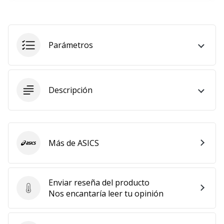
11. 8. 2022
•
2 min. de lectura
Parámetros
¡Conviértete
en
embajador
Weplayvolleyball!
Descripción
¿Te
consideras
un
jugón?
Más de ASICS
ASICS
¡Te
queremos
en
Enviar reseña del producto
nuestro
Enviar reseña del producto
Nos encantaría leer tu opinión
equipo!