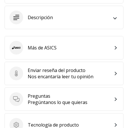
11. 8. 2022
•
Descripción
2 min. de lectura
¡Conviértete
en
embajador
Más de ASICS
ASICS
Weplayvolleyball!
¿Te
consideras
Enviar reseña del producto
un
Enviar reseña del producto
Nos encantaría leer tu opinión
jugón?
¡Te
queremos
Preguntas
en
Preguntas
Pregúntanos lo que quieras
nuestro
equipo!
Tecnología de producto
Tecnología de producto