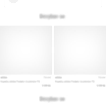
Mostrar
todos
los
artículos