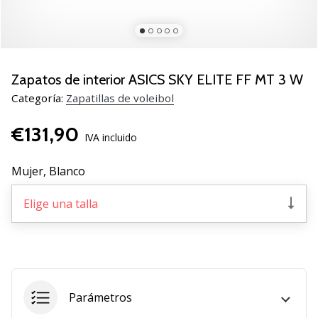
de
voleibol
Regalos
de
Navidad
Zapatos de interior ASICS SKY ELITE FF MT 3 W
para
Categoría:
Zapatillas de voleibol
jugadores
de
€131,90
voleibol:
IVA incluido
¡Nuestros
consejos
Mujer,
Blanco
te
ayudarán
Elige una talla
a
elegir
el
regalo
perfecto!
Encuentra…
Parámetros