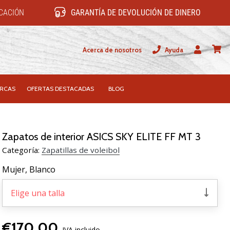
ICACIÓN
GARANTÍA DE DEVOLUCIÓN DE DINERO
Acerca de nosotros
Ayuda
Usuario
carrit
RCAS
OFERTAS DESTACADAS
BLOG
Zapatos de interior ASICS SKY ELITE FF MT 3
Categoría:
Zapatillas de voleibol
Mujer,
Blanco
Elige una talla
€170,00
IVA incluido