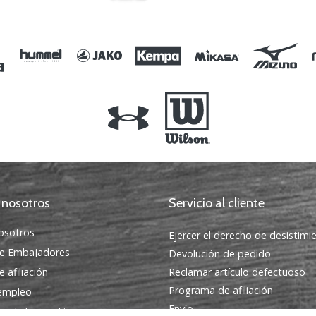
 nosotros
Servicio al cliente
osotros
Ejercer el derecho de desistimi
e Embajadores
Devolución de pedido
 afiliación
Reclamar artículo defectuoso
Programa de afiliación
 empleo
Envío
ón de las cookies