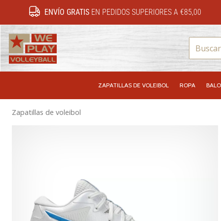
ENVÍO GRATIS
EN PEDIDOS SUPERIORES A €85,00
WePlayVolleyball.es
ZAPATILLAS DE VOLEIBOL
ROPA
BALO
Zapatillas de voleibol