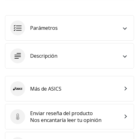
11. 8. 2022
•
2 min. de lectura
Parámetros
¡Conviértete
en
embajador
Weplayvolleyball!
Descripción
¿Te
consideras
un
jugón?
Más de ASICS
ASICS
¡Te
queremos
en
Enviar reseña del producto
nuestro
Enviar reseña del producto
Nos encantaría leer tu opinión
equipo!