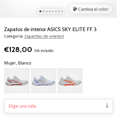
de
voleibol
Cambia el color
Regalos
de
Navidad
Zapatos de interior ASICS SKY ELITE FF 3
para
Categoría:
Zapatillas de voleibol
jugadores
de
€128,00
voleibol:
IVA incluido
¡Nuestros
consejos
Mujer,
Blanco
te
ayudarán
a
elegir
el
regalo
perfecto!
Elige una talla
Encuentra…