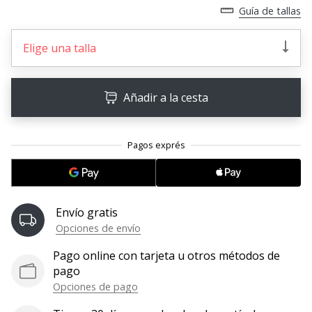
Guía de tallas
11. 8. 2022
•
Elige una talla
2 min. de lectura
¡Conviértete
en
Añadir a la cesta
embajador
Weplayvolleyball!
¿Te
consideras
un
jugón?
¡Te
Envío gratis
queremos
Opciones de envío
en
nuestro
Pago online con tarjeta u otros métodos de
equipo!
pago
Opciones de pago