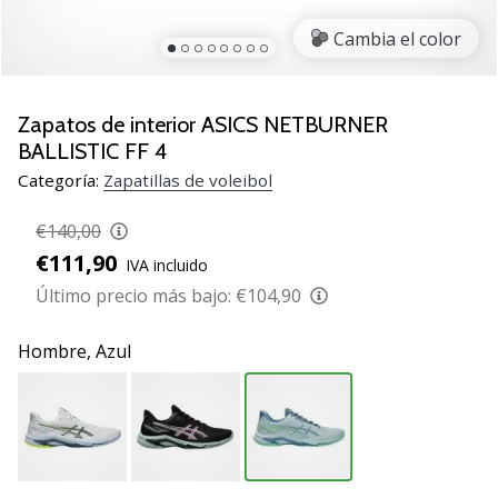
de
voleibol
Cambia el color
Regalos
de
Navidad
Zapatos de interior ASICS NETBURNER
para
BALLISTIC FF 4
jugadores
Categoría:
Zapatillas de voleibol
de
voleibol:
€140,00
¡Nuestros
€111,90
consejos
IVA incluido
te
Último precio más bajo:
€104,90
ayudarán
a
Hombre,
Azul
elegir
el
regalo
perfecto!
Encuentra…