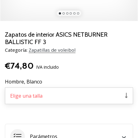
de
voleibol
Regalos
de
Navidad
Zapatos de interior ASICS NETBURNER
para
BALLISTIC FF 3
jugadores
Categoría:
Zapatillas de voleibol
de
voleibol:
€74,80
¡Nuestros
IVA incluido
consejos
te
Hombre,
Blanco
ayudarán
a
Elige una talla
elegir
el
regalo
perfecto!
Encuentra…
Parámetros