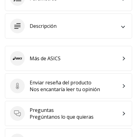
11. 8. 2022
•
2 min. de lectura
Descripción
¡Conviértete
en
embajador
Weplayvolleyball!
Más de ASICS
ASICS
¿Te
consideras
un
Enviar reseña del producto
jugón?
Enviar reseña del producto
Nos encantaría leer tu opinión
¡Te
queremos
en
Preguntas
nuestro
Preguntas
Pregúntanos lo que quieras
equipo!