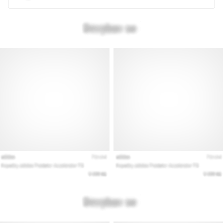
Mostrar
todos
los
artículos