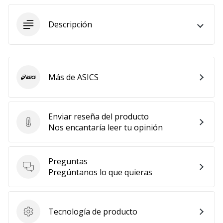
11. 8. 2022
Descripción
•
2 min. de lectura
¡Conviértete
en
embajador
Más de ASICS
ASICS
Weplayvolleyball!
¿Te
consideras
Enviar reseña del producto
Enviar reseña del producto
un
Nos encantaría leer tu opinión
jugón?
¡Te
queremos
Preguntas
en
Preguntas
Pregúntanos lo que quieras
nuestro
equipo!
Tecnología de producto
Tecnología de producto