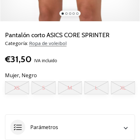
de
voleibol
Regalos
de
Navidad
Pantalón corto ASICS CORE SPRINTER
para
Categoría:
Ropa de voleibol
jugadores
de
€31,50
voleibol:
IVA incluido
¡Nuestros
consejos
Mujer,
Negro
te
XS
S
M
L
XL
ayudarán
a
elegir
el
regalo
perfecto!
Parámetros
Encuentra…