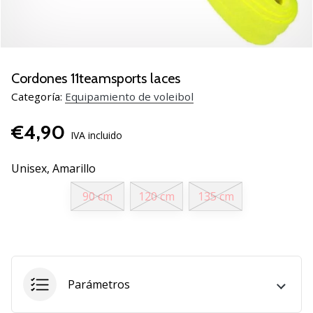
de
voleibol
Regalos
de
Navidad
Cordones 11teamsports laces
para
Categoría:
Equipamiento de voleibol
jugadores
de
€4,90
voleibol:
IVA incluido
¡Nuestros
consejos
Unisex,
Amarillo
te
90 cm
120 cm
135 cm
ayudarán
a
elegir
el
regalo
perfecto!
Parámetros
Encuentra…