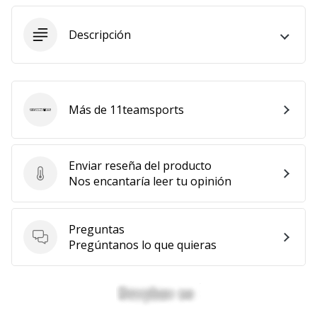
11. 8. 2022
Descripción
•
2 min. de lectura
¡Conviértete
en
embajador
Más de 11teamsports
11teamsports
Weplayvolleyball!
¿Te
consideras
Enviar reseña del producto
Enviar reseña del producto
un
Nos encantaría leer tu opinión
jugón?
¡Te
queremos
Preguntas
en
Preguntas
Pregúntanos lo que quieras
nuestro
equipo!