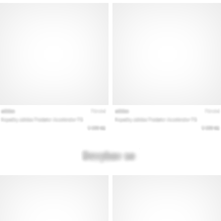
Mostrar
todos
los
artículos