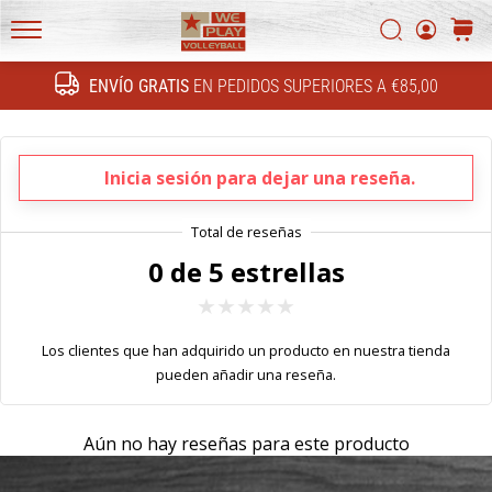
FF
Buscar
carrit
4!
WePlayVolleyball.es
Conoce
ENVÍO GRATIS
EN PEDIDOS SUPERIORES A €85,00
las
Buscar
actualizaciones
técnicas
y
Inicia sesión para dejar una reseña.
averigua
si…
0 de 5 estrellas
16. 11. 2022
•
5 min. de lectura
Los clientes que han adquirido un producto en nuestra tienda
Regalos
pueden añadir una reseña.
de
navidad
Aún no hay reseñas para este producto
para
jugadores