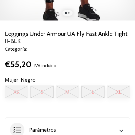
de
voleibol
Regalos
de
Navidad
Leggings Under Armour UA Fly Fast Ankle Tight
para
II-BLK
jugadores
Categoría:
de
voleibol:
€55,20
¡Nuestros
IVA incluido
consejos
te
Mujer,
Negro
ayudarán
a
XS
S
M
L
XL
elegir
el
regalo
perfecto!
Encuentra…
Parámetros