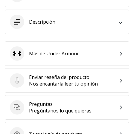
11. 8. 2022
•
Descripción
2 min. de lectura
¡Conviértete
en
embajador
Weplayvolleyball!
Más de Under Armour
Under Armour
¿Te
consideras
un
Enviar reseña del producto
jugón?
Enviar reseña del producto
Nos encantaría leer tu opinión
¡Te
queremos
en
Preguntas
nuestro
Preguntas
Pregúntanos lo que quieras
equipo!