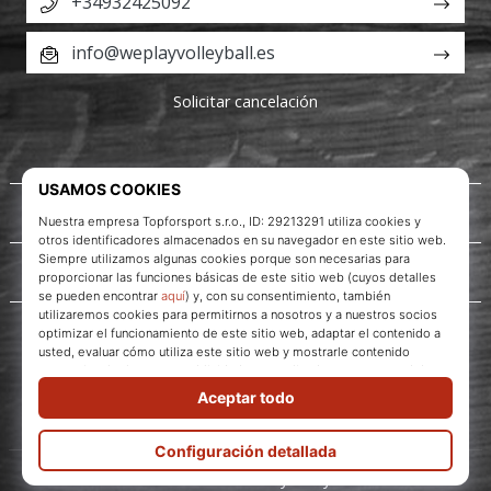
+34932425092
info@weplayvolleyball.es
Solicitar cancelación
Acerca de nosotros
Servicio al cliente
WePlayVolleyball.es
© 2010 – 2026
WePlayVolleyball.es