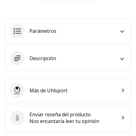
11. 8. 2022
•
2 min. de lectura
Parámetros
¡Conviértete
en
embajador
Weplayvolleyball!
Descripción
¿Te
consideras
un
jugón?
Más de Uhlsport
¡Te
Uhlsport
queremos
en
nuestro
Enviar reseña del producto
equipo!
Enviar reseña del producto
Nos encantaría leer tu opinión