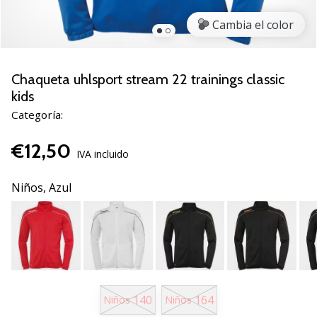
de
voleibol
Cambia el color
Regalos
de
Navidad
Chaqueta uhlsport stream 22 trainings classic
para
kids
jugadores
Categoría:
de
voleibol:
€12,50
¡Nuestros
IVA incluido
consejos
te
Niños,
Azul
ayudarán
a
elegir
el
regalo
perfecto!
Encuentra…
140
164
Niños
Niños