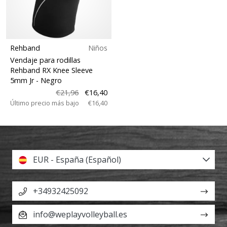
Rehband
Niños
Vendaje para rodillas
Rehband RX Knee Sleeve
5mm Jr
- Negro
€21,96
€16,40
Último precio más bajo
€16,40
EUR - España (Español)
+34932425092
info@weplayvolleyball.es