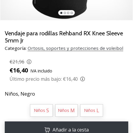
de
voleibol
Regalos
de
Navidad
Vendaje para rodillas Rehband RX Knee Sleeve
para
5mm Jr
jugadores
Categoría:
Ortosis, soportes y protecciones de voleibol
de
voleibol:
€21,96
¡Nuestros
€16,40
consejos
IVA incluido
te
Último precio más bajo:
€16,40
ayudarán
a
Niños,
Negro
elegir
el
regalo
S
M
L
Niños
Niños
Niños
perfecto!
Encuentra…
Añadir a la cesta