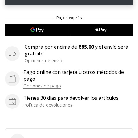
11. 8. 2022
•
2 min. de lectura
¡Conviértete
en
Compra por encima de
€85,00
y el envío será
embajador
gratuito
Weplayvolleyball!
Opciones de envío
¿Te
consideras
Pago online con tarjeta u otros métodos de
un
pago
jugón?
Opciones de pago
¡Te
Tienes 30 días para devolver los artículos.
queremos
Política de devoluciones
en
nuestro
equipo!