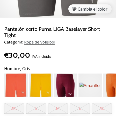
de
voleibol
Cambia el color
Regalos
de
Navidad
Pantalón corto Puma LIGA Baselayer Short
para
Tight
jugadores
Categoría:
Ropa de voleibol
de
voleibol:
€30,00
¡Nuestros
IVA incluido
consejos
te
Hombre,
Gris
ayudarán
a
elegir
el
regalo
perfecto!
Encuentra…
3XL
S
M
L
XL