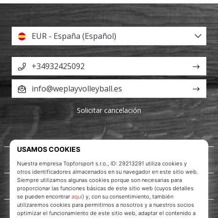
EUR - España (Español)
+34932425092
info@weplayvolleyball.es
Solicitar cancelación
Acerca de nosotros
Servicio al cliente