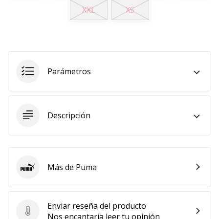
XXL
XS
11. 8. 2022
•
2 min. de lectura
¡Conviértete
en
Parámetros
embajador
Weplayvolleyball!
¿Te
consideras
Descripción
un
jugón?
¡Te
queremos
Más de Puma
en
Puma
nuestro
equipo!
Enviar reseña del producto
Enviar reseña del producto
Nos encantaría leer tu opinión