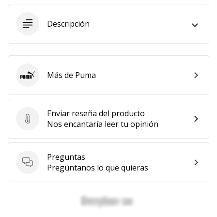
11. 8. 2022
Descripción
•
2 min. de lectura
¡Conviértete
en
embajador
Más de Puma
Puma
Weplayvolleyball!
¿Te
consideras
Enviar reseña del producto
Enviar reseña del producto
un
Nos encantaría leer tu opinión
jugón?
¡Te
queremos
Preguntas
en
Preguntas
Pregúntanos lo que quieras
nuestro
equipo!