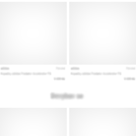
Mostrar
todos
los
artículos