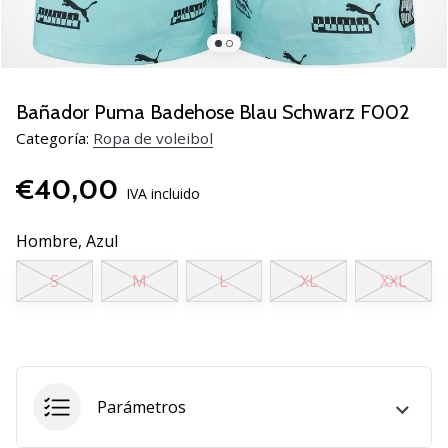
de
voleibol
Regalos
de
Navidad
Bañador Puma Badehose Blau Schwarz F002
para
Categoría:
Ropa de voleibol
jugadores
de
€40,00
voleibol:
IVA incluido
¡Nuestros
consejos
Hombre,
Azul
te
S
M
L
XL
XXL
ayudarán
a
elegir
el
regalo
perfecto!
Parámetros
Encuentra…