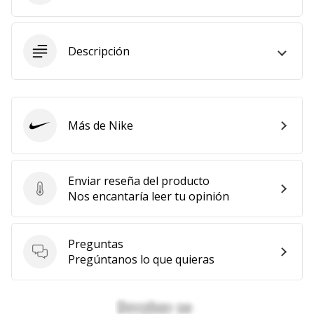
11. 8. 2022
•
Descripción
2 min. de lectura
¡Conviértete
en
embajador
Weplayvolleyball!
Más de Nike
Nike
¿Te
consideras
un
Enviar reseña del producto
jugón?
Enviar reseña del producto
Nos encantaría leer tu opinión
¡Te
queremos
en
Preguntas
nuestro
Preguntas
Pregúntanos lo que quieras
equipo!