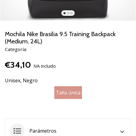
de
voleibol
Regalos
de
Navidad
Mochila Nike Brasilia 9.5 Training Backpack
para
(Medium, 24L)
jugadores
Categoría:
de
voleibol:
€34,10
¡Nuestros
IVA incluido
consejos
te
Unisex,
Negro
ayudarán
a
Talla única
elegir
el
regalo
perfecto!
Encuentra…
Parámetros