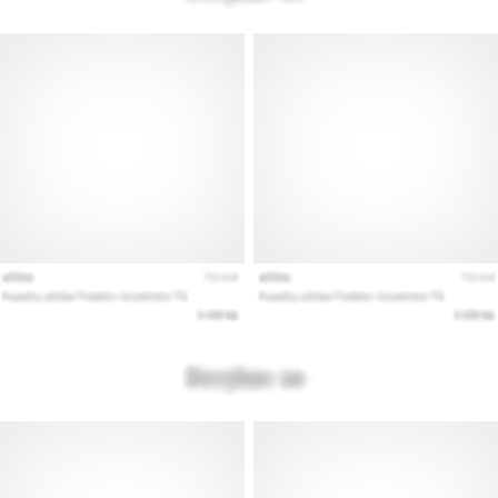
Mostrar
todos
los
artículos