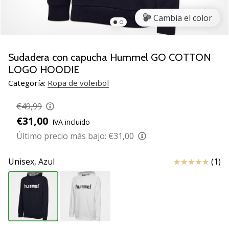
de
voleibol
Cambia el color
Regalos
de
Navidad
Sudadera con capucha Hummel GO COTTON
para
LOGO HOODIE
jugadores
Categoría:
Ropa de voleibol
de
voleibol:
€49,99
¡Nuestros
€31,00
consejos
IVA incluido
te
Último precio más bajo:
€31,00
ayudarán
a
Reseña
Unisex,
Azul
(1)
elegir
el
regalo
perfecto!
Encuentra…