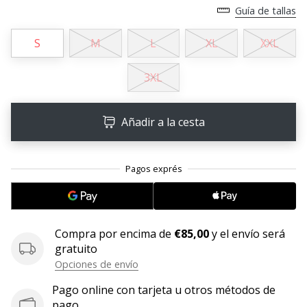
Guía de tallas
11. 8. 2022
•
S
M
L
XL
XXL
2 min. de lectura
¡Conviértete
3XL
en
embajador
Añadir a la cesta
Weplayvolleyball!
¿Te
consideras
un
jugón?
¡Te
queremos
Compra por encima de
€85,00
y el envío será
en
gratuito
nuestro
Opciones de envío
equipo!
Pago online con tarjeta u otros métodos de
pago