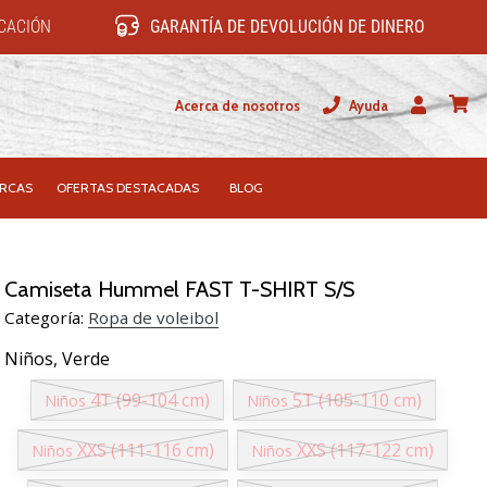
ICACIÓN
GARANTÍA DE DEVOLUCIÓN DE DINERO
Acerca de nosotros
Ayuda
Usuario
carrit
RCAS
OFERTAS DESTACADAS
BLOG
Camiseta Hummel FAST T-SHIRT S/S
Categoría:
Ropa de voleibol
Niños,
Verde
4T (99-104 cm)
5T (105-110 cm)
Niños
Niños
XXS (111-116 cm)
XXS (117-122 cm)
Niños
Niños