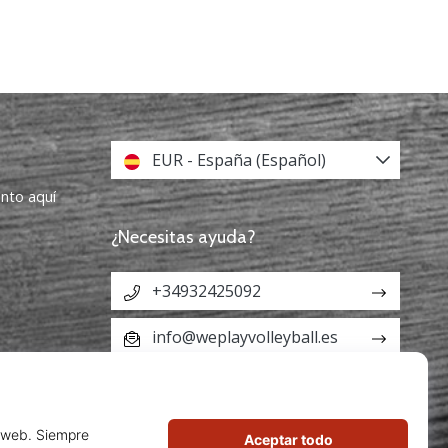
EUR - España (Español)
ento aquí
¿Necesitas ayuda?
+34932425092
info@weplayvolleyball.es