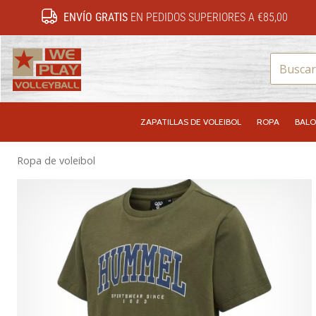
ENVÍO GRATIS
EN PEDIDOS SUPERIORES A €85,00
WePlayVolleyball.es
ZAPATILLAS DE VOLEIBOL
ROPA
BALO
Ropa de voleibol