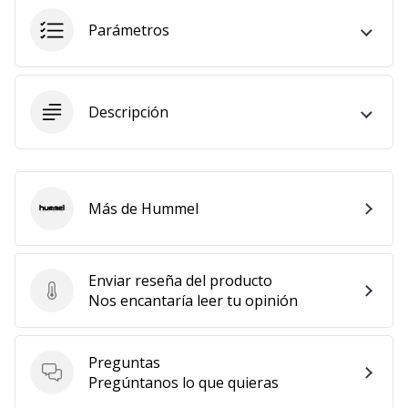
11. 8. 2022
Parámetros
•
2 min. de lectura
¡Conviértete
Descripción
en
embajador
Weplayvolleyball!
¿Te
Más de Hummel
consideras
Hummel
un
jugón?
¡Te
Enviar reseña del producto
queremos
Enviar reseña del producto
Nos encantaría leer tu opinión
en
nuestro
equipo!
Preguntas
Preguntas
Pregúntanos lo que quieras