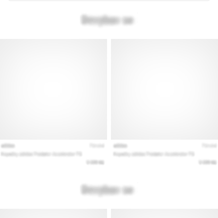
Mostrar
todos
los
artículos