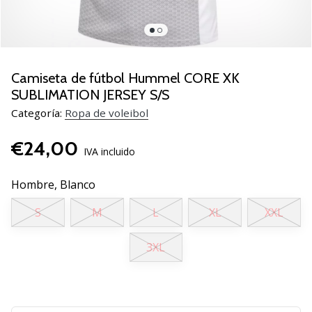
de
voleibol
Regalos
de
Navidad
Camiseta de fútbol Hummel CORE XK
para
SUBLIMATION JERSEY S/S
jugadores
Categoría:
Ropa de voleibol
de
voleibol:
€24,00
¡Nuestros
IVA incluido
consejos
te
Hombre,
Blanco
ayudarán
a
S
M
L
XL
XXL
elegir
el
3XL
regalo
perfecto!
Encuentra…