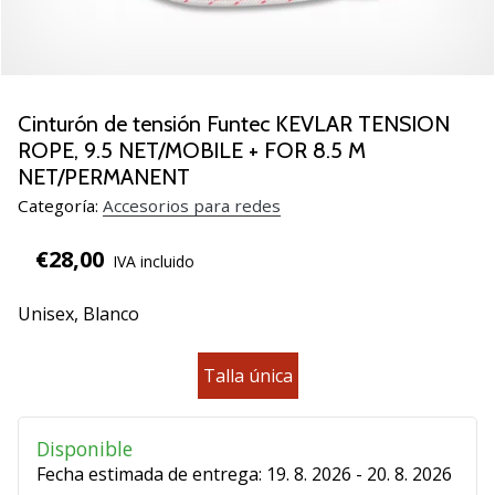
de
voleibol
Regalos
de
Navidad
Cinturón de tensión Funtec KEVLAR TENSION
para
ROPE, 9.5 NET/MOBILE + FOR 8.5 M
jugadores
NET/PERMANENT
de
Categoría:
Accesorios para redes
voleibol:
¡Nuestros
€28,00
IVA incluido
consejos
te
ayudarán
Unisex,
Blanco
a
elegir
Talla única
el
regalo
perfecto!
Disponible
Encuentra…
Fecha estimada de entrega:
19. 8. 2026 - 20. 8. 2026