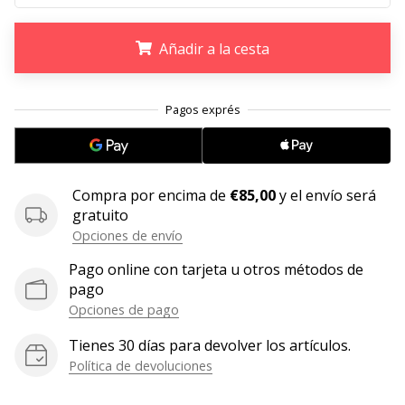
11. 8. 2022
Añadir a la cesta
•
2 min. de lectura
¡Conviértete
.
.
.
en
embajador
Weplayvolleyball!
¿Te
Compra por encima de
€85,00
y el envío será
consideras
gratuito
un
Opciones de envío
jugón?
Pago online con tarjeta u otros métodos de
¡Te
pago
queremos
en
Opciones de pago
nuestro
Tienes 30 días para devolver los artículos.
equipo!
Política de devoluciones