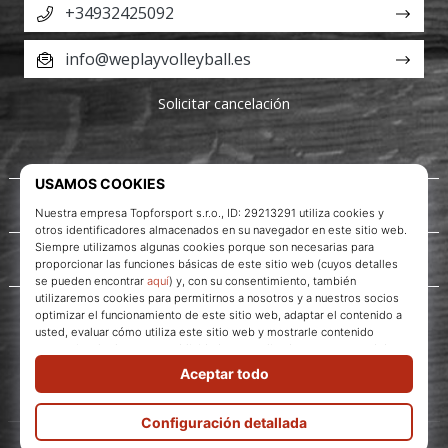
+34932425092
info@weplayvolleyball.es
Solicitar cancelación
Acerca de nosotros
Servicio al cliente
WePlayVolleyball.es
© 2010 – 2026
WePlayVolleyball.es