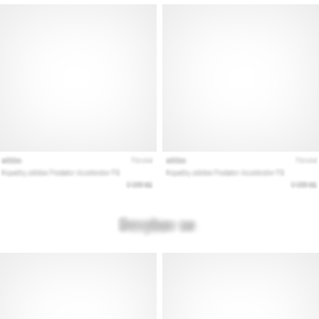
Mostrar
todos
los
artículos