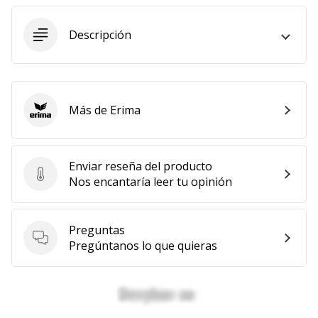
11. 8. 2022
Descripción
•
2 min. de lectura
¡Conviértete
en
embajador
Más de Erima
Erima
Weplayvolleyball!
¿Te
consideras
Enviar reseña del producto
Enviar reseña del producto
un
Nos encantaría leer tu opinión
jugón?
¡Te
queremos
Preguntas
en
Preguntas
Pregúntanos lo que quieras
nuestro
equipo!