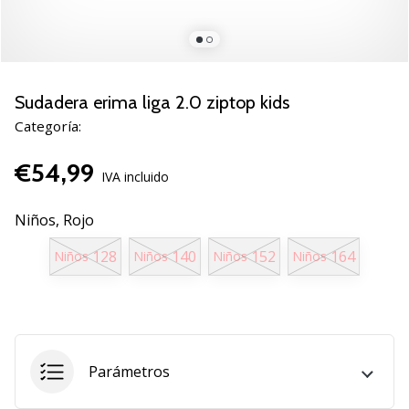
de
voleibol
Regalos
de
Navidad
Sudadera erima liga 2.0 ziptop kids
para
Categoría:
jugadores
de
€54,99
voleibol:
IVA incluido
¡Nuestros
consejos
Niños,
Rojo
te
128
140
152
164
Niños
Niños
Niños
Niños
ayudarán
a
elegir
el
regalo
perfecto!
Parámetros
Encuentra…