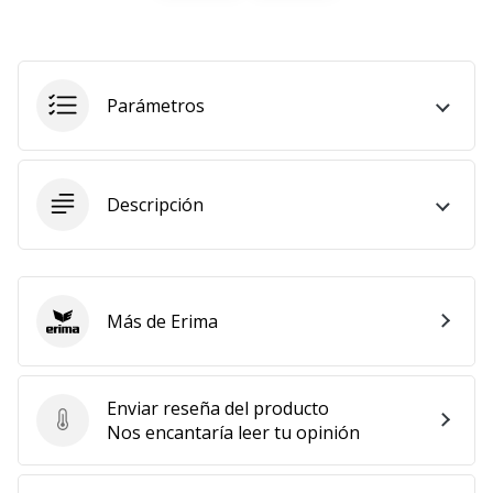
11. 8. 2022
•
2 min. de lectura
Parámetros
¡Conviértete
en
embajador
Weplayvolleyball!
Descripción
¿Te
consideras
un
jugón?
Más de Erima
¡Te
Erima
queremos
en
nuestro
Enviar reseña del producto
equipo!
Enviar reseña del producto
Nos encantaría leer tu opinión