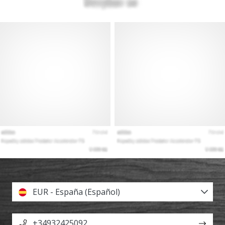
EUR - España (Español)
+34932425092