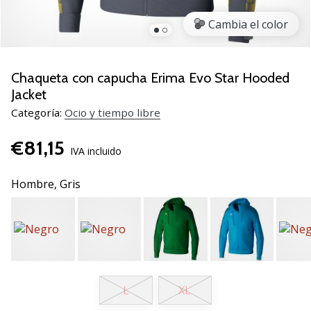
de
voleibol
Cambia el color
Regalos
de
Navidad
Chaqueta con capucha Erima Evo Star Hooded
para
Jacket
jugadores
Categoría:
Ocio y tiempo libre
de
voleibol:
€81,15
¡Nuestros
IVA incluido
consejos
te
Hombre,
Gris
ayudarán
a
elegir
el
regalo
perfecto!
Encuentra…
L
XL