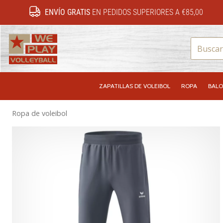
ENVÍO GRATIS
EN PEDIDOS SUPERIORES A €85,00
WePlayVolleyball.es
ZAPATILLAS DE VOLEIBOL
ROPA
BALO
Ropa de voleibol