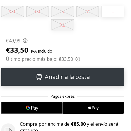
XXL
3XL
S
M
L
XL
€49,99
€33,50
IVA incluido
Último precio más bajo:
€33,50
Añadir a la cesta
Compra por encima de
€85,00
y el envío será
gratuito