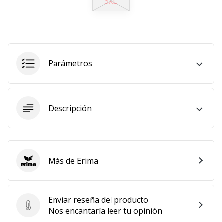
3XL
11. 8. 2022
•
2 min. de lectura
¡Conviértete
Parámetros
en
embajador
Weplayvolleyball!
¿Te
Descripción
consideras
un
jugón?
¡Te
queremos
Más de Erima
Erima
en
nuestro
equipo!
Enviar reseña del producto
Enviar reseña del producto
Nos encantaría leer tu opinión