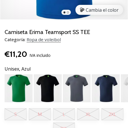
de
voleibol
Cambia el color
Regalos
de
Navidad
Camiseta Erima Teamsport SS TEE
para
Categoría:
Ropa de voleibol
jugadores
de
€11,20
voleibol:
IVA incluido
¡Nuestros
consejos
Unisex,
Azul
te
ayudarán
a
elegir
el
regalo
perfecto!
S
M
L
XL
2XL
Encuentra…