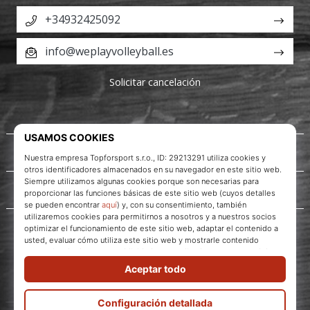
+34932425092
info@weplayvolleyball.es
Solicitar cancelación
Acerca de nosotros
Servicio al cliente
WePlayVolleyball.es