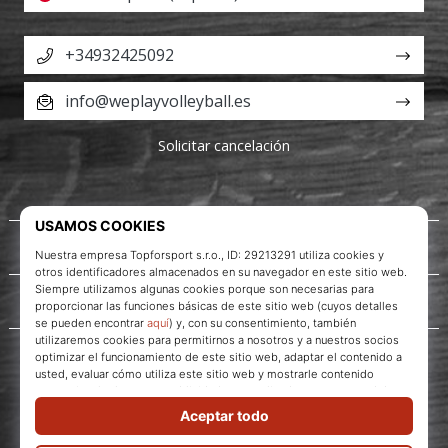
+34932425092
info@weplayvolleyball.es
Solicitar cancelación
Acerca de nosotros
Servicio al cliente
WePlayVolleyball.es