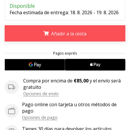
Disponible
11. 8. 2022
Fecha estimada de entrega:
18. 8. 2026 - 19. 8. 2026
•
2 min. de lectura
¡Conviértete
Añadir a la cesta
en
embajador
.
.
.
Weplayvolleyball!
¿Te
consideras
un
jugón?
Compra por encima de
€85,00
y el envío será
¡Te
gratuito
queremos
Opciones de envío
en
Pago online con tarjeta u otros métodos de
nuestro
pago
equipo!
Opciones de pago
Tienes 30 días para devolver los artículos.