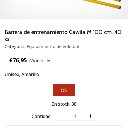
de
voleibol
Regalos
de
Navidad
Barrera de entrenamiento Cawila M 100 cm, 40
para
ks
jugadores
Categoría:
Equipamiento de voleibol
de
voleibol:
€76,95
IVA incluido
¡Nuestros
consejos
Unisex,
Amarillo
te
ayudarán
a
OS
elegir
el
En stock: 38
regalo
perfecto!
Cantidad:
Encuentra…