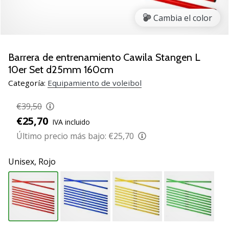
de
voleibol
Cambia el color
Regalos
de
Navidad
Barrera de entrenamiento Cawila Stangen L
para
10er Set d25mm 160cm
jugadores
Categoría:
Equipamiento de voleibol
de
voleibol:
€39,50
¡Nuestros
€25,70
consejos
IVA incluido
te
Último precio más bajo:
€25,70
ayudarán
a
Unisex,
Rojo
elegir
el
regalo
perfecto!
Encuentra…