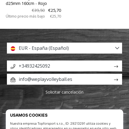
d25mm 160cm
- Rojo
€39,50
€25,70
Último precio más bajo
€25,70
EUR - España (Español)
+34932425092
info@weplayvolleyball.es
Solicitar cancelación
Acerca de nosotros