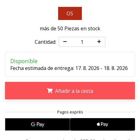
11. 8. 2022
OS
•
2 min. de lectura
más de 50 Piezas en stock
¡Conviértete
en
Cantidad:
embajador
Weplayvolleyball!
Disponible
¿Te
Fecha estimada de entrega:
17. 8. 2026 - 18. 8. 2026
consideras
un
jugón?
Añadir a la cesta
¡Te
queremos
en
.
.
.
nuestro
equipo!