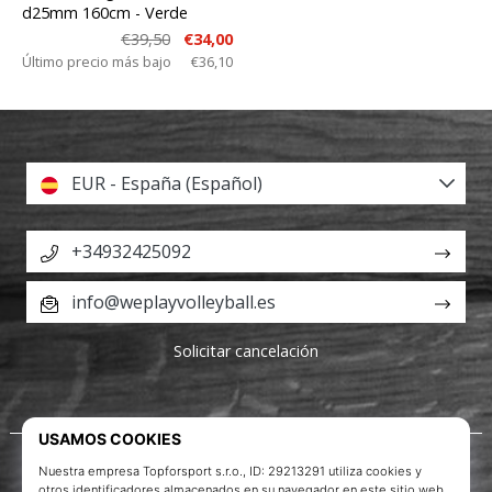
d25mm 160cm
- Verde
€39,50
€34,00
Último precio más bajo
€36,10
EUR - España (Español)
+34932425092
info@weplayvolleyball.es
Solicitar cancelación
Acerca de nosotros