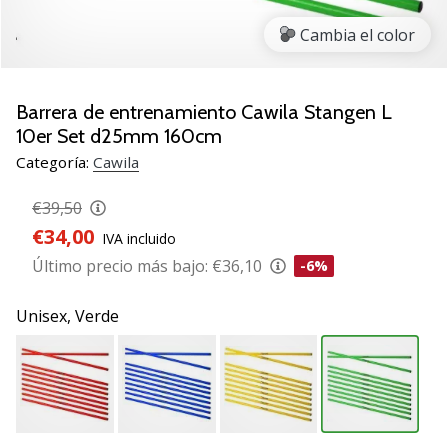
de
voleibol
Cambia el color
Regalos
de
Navidad
Barrera de entrenamiento Cawila Stangen L
para
10er Set d25mm 160cm
jugadores
Categoría:
Cawila
de
voleibol:
€39,50
¡Nuestros
€34,00
consejos
IVA incluido
te
Último precio más bajo:
€36,10
-6%
ayudarán
a
Unisex,
Verde
elegir
el
regalo
perfecto!
Encuentra…