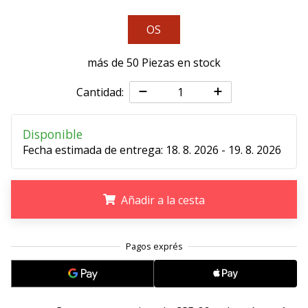
11. 8. 2022
OS
•
2 min. de lectura
más de 50 Piezas en stock
¡Conviértete
en
Cantidad:
embajador
Weplayvolleyball!
Disponible
¿Te
Fecha estimada de entrega:
18. 8. 2026 - 19. 8. 2026
consideras
un
jugón?
Añadir a la cesta
¡Te
queremos
en
.
.
.
nuestro
equipo!