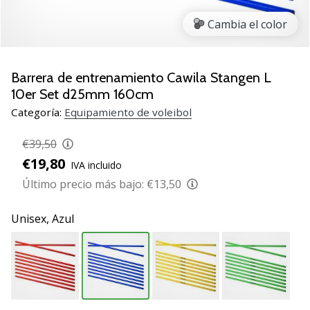
de
voleibol
Cambia el color
Regalos
de
Navidad
Barrera de entrenamiento Cawila Stangen L
para
10er Set d25mm 160cm
jugadores
Categoría:
Equipamiento de voleibol
de
voleibol:
€39,50
¡Nuestros
€19,80
consejos
IVA incluido
te
Último precio más bajo:
€13,50
ayudarán
a
Unisex,
Azul
elegir
el
regalo
perfecto!
Encuentra…