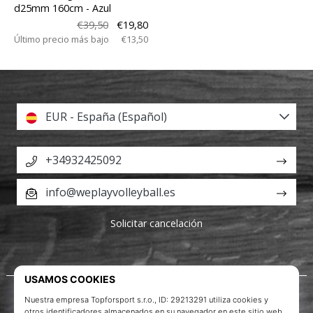
d25mm 160cm
- Azul
€39,50
€19,80
Último precio más bajo
€13,50
EUR - España (Español)
+34932425092
info@weplayvolleyball.es
Solicitar cancelación
Acerca de nosotros