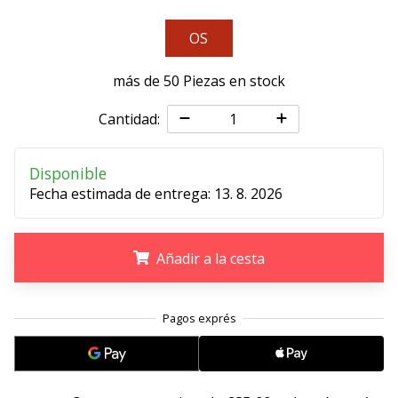
11. 8. 2022
OS
•
2 min. de lectura
más de 50 Piezas en stock
¡Conviértete
en
Cantidad:
embajador
Weplayvolleyball!
Disponible
¿Te
Fecha estimada de entrega:
13. 8. 2026
consideras
un
jugón?
Añadir a la cesta
¡Te
queremos
en
.
.
.
nuestro
equipo!