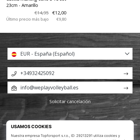
23cm
- Amarillo
€14,95
€12,00
Último precio más bajo
€9,80
EUR - España (Español)
+34932425092
info@weplayvolleyball.es
Solicitar cancelación
Acerca de nosotros