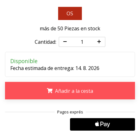
11. 8. 2022
OS
•
2 min. de lectura
más de 50 Piezas en stock
¡Conviértete
en
Cantidad:
embajador
Weplayvolleyball!
Disponible
¿Te
Fecha estimada de entrega:
14. 8. 2026
consideras
un
jugón?
Añadir a la cesta
¡Te
queremos
en
.
.
.
nuestro
equipo!