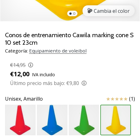
de
voleibol
Cambia el color
Regalos
de
Navidad
Conos de entrenamiento Cawila marking cone S
para
10 set 23cm
jugadores
Categoría:
Equipamiento de voleibol
de
voleibol:
€14,95
¡Nuestros
€12,00
consejos
IVA incluido
te
Último precio más bajo:
€9,80
ayudarán
a
Reseña
Unisex,
Amarillo
(1)
elegir
el
regalo
perfecto!
Encuentra…