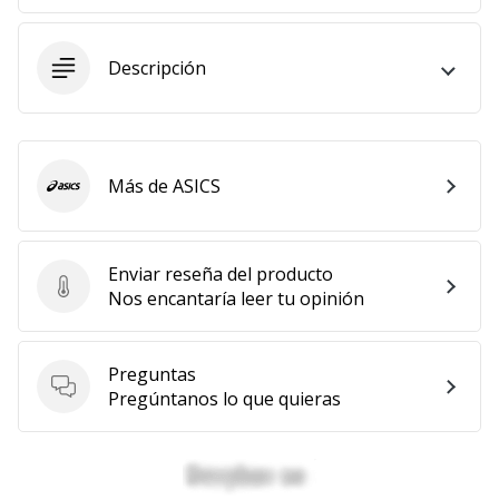
11. 8. 2022
•
Descripción
2 min. de lectura
¡Conviértete
en
embajador
Más de ASICS
ASICS
Weplayvolleyball!
¿Te
consideras
Enviar reseña del producto
un
Enviar reseña del producto
Nos encantaría leer tu opinión
jugón?
¡Te
queremos
Preguntas
en
Preguntas
Pregúntanos lo que quieras
nuestro
equipo!