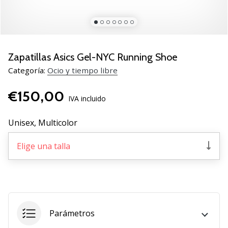
de
voleibol
Regalos
de
Navidad
Zapatillas Asics Gel-NYC Running Shoe
para
Categoría:
Ocio y tiempo libre
jugadores
de
€150,00
voleibol:
IVA incluido
¡Nuestros
consejos
Unisex,
Multicolor
te
ayudarán
Elige una talla
a
elegir
el
regalo
perfecto!
Encuentra…
Parámetros