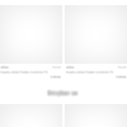
Mostrar
todos
los
artículos