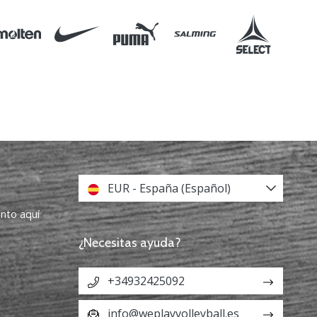
EUR - España (Español)
ento aquí
¿Necesitas ayuda?
+34932425092
info@weplayvolleyball.es