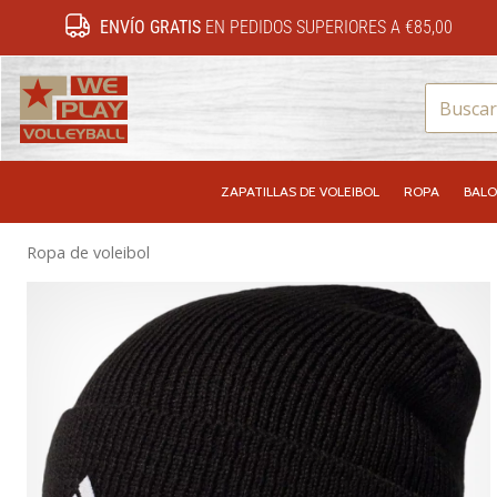
ENVÍO GRATIS
EN PEDIDOS SUPERIORES A €85,00
WePlayVolleyball.es
ZAPATILLAS DE VOLEIBOL
ROPA
BALO
Ropa de voleibol