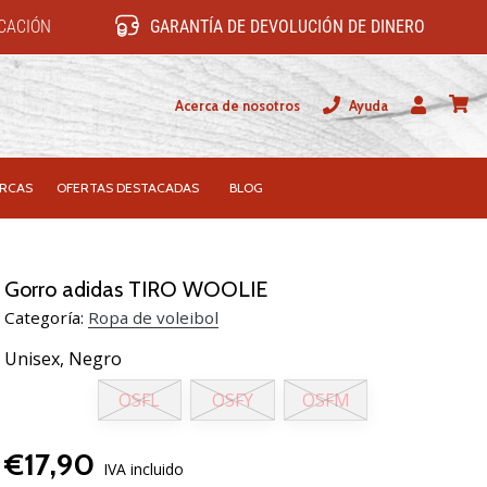
ICACIÓN
GARANTÍA DE DEVOLUCIÓN DE DINERO
Acerca de nosotros
Ayuda
Usuario
carrit
RCAS
OFERTAS DESTACADAS
BLOG
Gorro adidas TIRO WOOLIE
Categoría:
Ropa de voleibol
Unisex,
Negro
OSFL
OSFY
OSFM
€17,90
IVA incluido