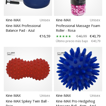
Kine-MAX
Unisex
Kine-MAX
Unisex
Kine-MAX Professional
Professional Massage Foam
Balance Pad
- Azul
Roller
- Rosa
€16,59
€40,99
€40,79
Último precio más bajo
€40,79
Kine-MAX
Unisex
Kine-MAX
Unisex
Kine-MAX Spikey Twin Ball
-
Kine-MAX Pro-Hedgehog
Rojo
Massage Ball - 6cm
- Azul