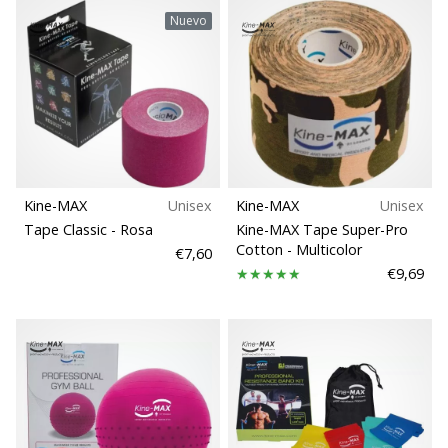
Nuevo
Kine-MAX
Unisex
Kine-MAX
Unisex
Tape Classic
- Rosa
Kine-MAX Tape Super-Pro
Cotton
- Multicolor
€7,60
€9,69