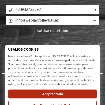
+34932425092
info@weplayvolleyball.es
Solicitar cancelación
Acerca de nosotros
Servicio al cliente
WePlayVolleyball.es