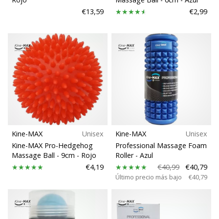
€13,59
€2,99
Kine-MAX
Unisex
Kine-MAX
Unisex
Kine-MAX Pro-Hedgehog
Professional Massage Foam
Massage Ball - 9cm
- Rojo
Roller
- Azul
€4,19
€40,99
€40,79
Último precio más bajo
€40,79