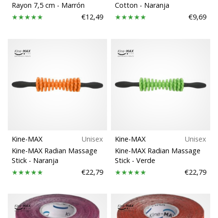
Rayon 7,5 cm
- Marrón
Cotton
- Naranja
€12,49
€9,69
Kine-MAX
Unisex
Kine-MAX
Unisex
Kine-MAX Radian Massage
Kine-MAX Radian Massage
Stick
- Naranja
Stick
- Verde
€22,79
€22,79